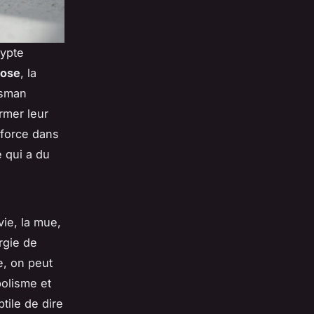
gypte
ose
, la
isman
rmer leur
n force dans
e qui a du
ie, la mue,
rgie de
e, on peut
bolisme et
tile de dire