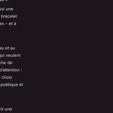
ssi une
 bracelet
es - et à
eau et au
qui veulent
uche de
’attention :
e choix
 poétique et
ent une