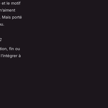
et le motif
 n’aiment
. Mais porté
au.
e
ion, fin ou
l’intégrer à