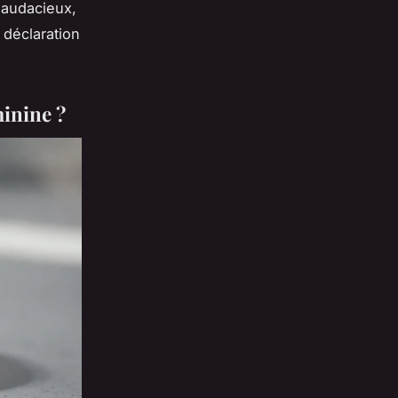
e audacieux,
 déclaration
minine ?