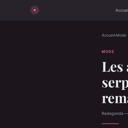
Accuei
Accueil
›
Mode
MODE
Les 
serp
rem
Radegonda — 