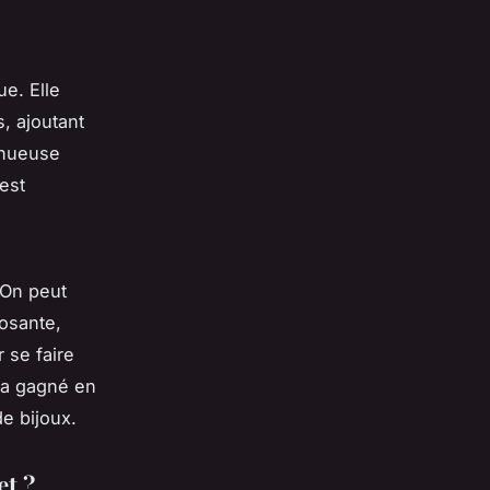
ue. Elle
, ajoutant
inueuse
’est
. On peut
posante,
r se faire
e a gagné en
e bijoux.
et ?