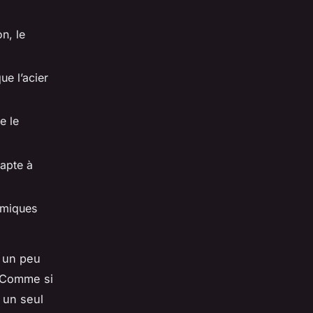
n, le
ue l’acier
e le
apte à
himiques
, un peu
. Comme si
 un seul