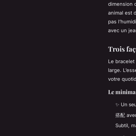
dimension o
animal est d
pas l’humid
avec un jean
Trois faç
Le bracelet
large. L’ess
votre quoti
Le minimal
✨ Un seul
搭配 avec 
Subtil, m