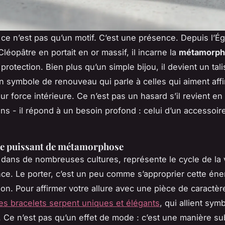
 ce n’est pas qu’un motif. C’est une présence. Depuis l’É
léopâtre en portait en or massif, il incarne la
métamorph
protection. Bien plus qu’un simple bijou, il devient un tal
 symbole de renouveau qui parle à celles qui aiment affi
ur force intérieure. Ce n’est pas un hasard s’il revient e
ons - il répond à un besoin profond : celui d’un accessoir
e puissant de métamorphose
 dans de nombreuses cultures, représente le cycle de la v
nce. Le porter, c’est un peu comme s’approprier cette éne
ion. Pour affirmer votre allure avec une pièce de caractèr
es bracelets serpent uniques et élégants
, qui allient sym
. Ce n’est pas qu’un effet de mode : c’est une manière sub