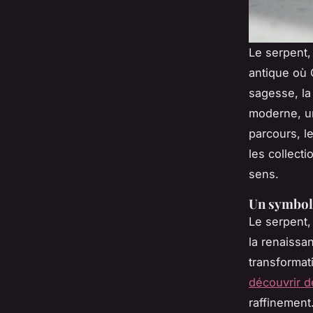
Le serpent,
antique où C
sagesse, la 
moderne, un
parcours, le
les collecti
sens.
Un symbol
Le serpent,
la renaissa
transformat
découvrir d
raffinement