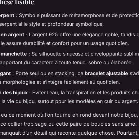
èse lisible
erpent
: Symbole puissant de métamorphose et de protectio
serpent allie style et profondeur symbolique.
 en argent
: L’argent 925 offre une élégance noble, tandis q
le assure durabilité et confort pour un usage quotidien.
t manchette
: Sa silhouette sinueuse et enveloppante sublim
 apportant du caractère à toute tenue, sobre ou élaborée.
égant
: Porté seul ou en stacking, ce
bracelet ajustable
s’ad
s morphologies et s’intègre facilement au quotidien.
n des bijoux
: Éviter l’eau, la transpiration et les produits c
la vie du bijou, surtout pour les modèles en cuir ou argent.
 eu ce moment où l’on tourne en rond devant notre bijou
ce collier trop sage ou cette paire de boucles sans âme
 manquait d’un détail qui raconte quelque chose. Pourtant,