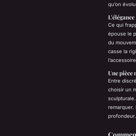
qu’on évolu
L'élégance
Ce qui frapp
épouse le p
du mouveme
casse la rig
l’accessoir
Une pièce 
Entre discré
choisir un 
sculpturale.
remarquer. I
profondeur. 
Comment 