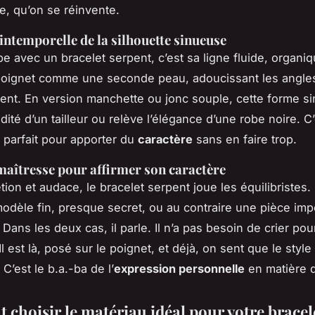
e, qu’on se réinvente.
 intemporelle de la silhouette sinueuse
e avec un bracelet serpent, c’est sa ligne fluide, organiq
oignet comme une seconde peau, adoucissant les angles
nt. En version manchette ou jonc souple, cette forme s
idité d’un tailleur ou relève l’élégance d’une robe noire. C
e parfait pour apporter du
caractère
sans en faire trop.
maîtresse pour affirmer son caractère
tion et audace, le bracelet serpent joue les équilibristes
modèle fin, presque secret, ou au contraire une pièce im
 Dans les deux cas, il parle. Il n’a pas besoin de crier pou
l est là, posé sur le poignet, et déjà, on sent que le styl
C’est le b.a.-ba de l’
expression personnelle
en matière d
choisir le matériau idéal pour votre bracel