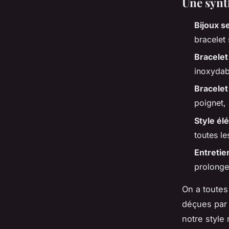
Une synth
Bijoux s
bracelet 
Bracelet
inoxydab
Bracele
poignet,
Style él
toutes le
Entretie
prolonge 
On a toutes
déçues par 
notre style