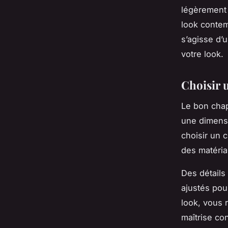
légèrement 
look contem
s’agisse d’
votre look.
Choisir 
Le bon chap
une dimensi
choisir un 
des matériau
Des détails
ajustés pour
look, vous 
maîtrise co