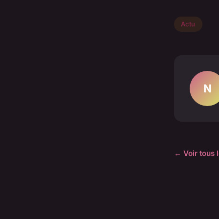
Actu
N
← Voir tous l