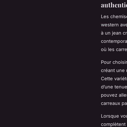
authenti
Les chemise
western ave
à un jean cr
contemporai
où les carr
Pour choisi
créant une 
Cette varié
d’une tenue
pouvez all
carreaux pa
Lorsque vou
complètent 