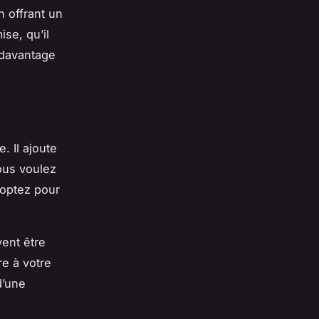
n offrant un
se, qu’il
 davantage
. Il ajoute
ous voulez
 optez pour
vent être
re à votre
d’une