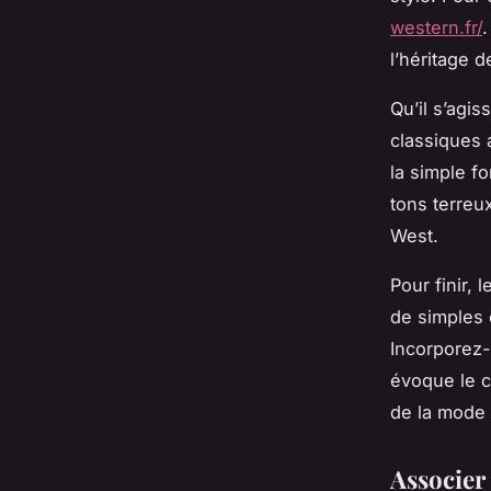
western.fr/
.
l’héritage 
Qu’il s’agi
classiques 
la simple f
tons terreu
West.
Pour finir,
de simples 
Incorporez-
évoque le c
de la mode
Associer