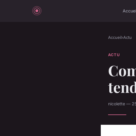
Accuei
Accueil
›
Actu
ACTU
Com
tend
nicolette — 