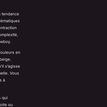
a tendance
lématiques
ontraction
omplexité,
owboy.
 couleurs en
 beige.
il s’agisse
melle. Vous
s à
 qui
oite ou