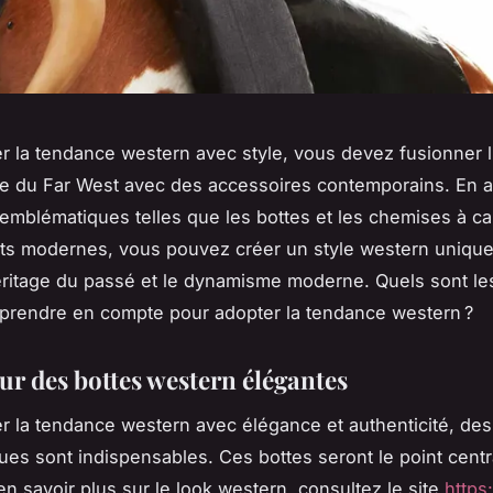
r la tendance western avec style, vous devez fusionner l
lle du Far West avec des accessoires contemporains. En 
emblématiques telles que les bottes et les chemises à ca
s modernes, vous pouvez créer un style western unique 
’héritage du passé et le dynamisme moderne. Quels sont le
prendre en compte pour adopter la tendance western ?
ur des bottes western élégantes
r la tendance western avec élégance et authenticité, des
es sont indispensables. Ces bottes seront le point centr
en savoir plus sur le look western, consultez le site
https