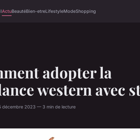
l
Actu
Beauté
Bien-etre
Lifestyle
Mode
Shopping
ment adopter la
ance western avec st
25 décembre 2023 — 3 min de lecture