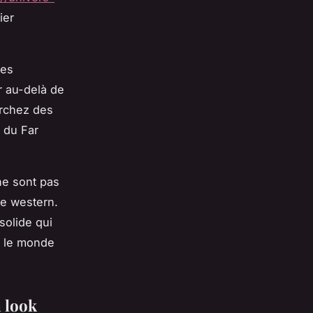
ier
tes
r au-delà de
erchez des
 du Far
ne sont pas
le western.
solide qui
s le monde
n look