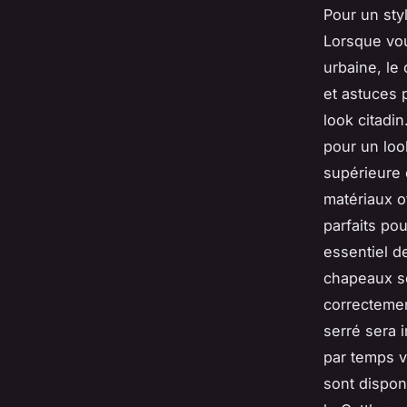
Pour un sty
Lorsque vou
urbaine, le
et astuces 
look citadi
pour un loo
supérieure 
matériaux o
parfaits pou
essentiel d
chapeaux so
correctemen
serré sera 
par temps v
sont dispon