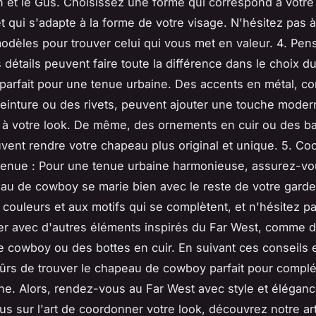
n et le Gus. Choisissez une forme qui correspond à votre 
t qui s'adapte à la forme de votre visage. N'hésitez pas 
modèles pour trouver celui qui vous met en valeur. 4. Pen
s détails peuvent faire toute la différence dans le choix 
parfait pour une tenue urbaine. Des accents en métal, 
einture ou des rivets, peuvent ajouter une touche moder
 à votre look. De même, des ornements en cuir ou des b
vent rendre votre chapeau plus original et unique. 5. C
tenue : Pour une tenue urbaine harmonieuse, assurez-v
au de cowboy se marie bien avec le reste de votre garde
couleurs et aux motifs qui se complètent, et n'hésitez p
er avec d'autres éléments inspirés du Far West, comme 
e cowboy ou des bottes en cuir. En suivant ces conseils 
ûrs de trouver le chapeau de cowboy parfait pour complé
ne. Alors, rendez-vous au Far West avec style et éléganc
lus sur l'art de coordonner votre look, découvrez notre art