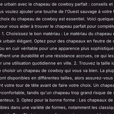
le urbain avec le chapeau de cowboy parfait : conseils et
s voulez ajouter une touche de l'Ouest sauvage à votre
 choix du chapeau de cowboy est essentiel. Voici quelque
pour vous aider à trouver le chapeau parfait pour complét
n. 1. Choisissez le bon matériau : Le matériau du chapeau e
k urbain élégant. Optez pour des chapeaux en feutre de q
ou en cuir véritable pour une apparence plus sophistiqu
ffrent une durabilité et une résistance accrues, ce qui le
r une utilisation quotidienne en ville. 2. Trouvez la taille id
e choisir un chapeau de cowboy qui vous va bien. La plup
nt disponibles en différentes tailles, alors assurez-vou
t votre tour de tête avant de faire votre choix. Un chape
inconfortable, tandis qu'un chapeau trop grand risque de 
enteux. 3. Optez pour la bonne forme : Les chapeaux d
ibles dans une variété de formes, notamment les class