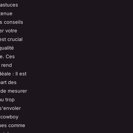
 astuces
 tenue
s conseils
er votre
st crucial
ualité
ée. Ces
s rend
éale : Il est
art des
s de mesurer
au trop
s'envoler
e cowboy
iques comme