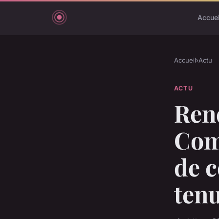
Accuei
Accueil
›
Actu
ACTU
Rend
Com
de 
ten