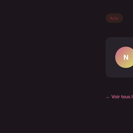
Actu
N
← Voir tous l