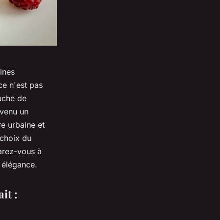
ines
ce n'est pas
uche de
evenu un
e urbaine et
 choix du
arez-vous à
 élégance.
it :