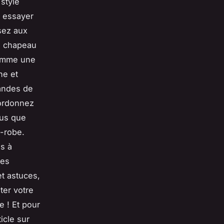
style
à essayer
sez aux
du chapeau
comme une
ne et
andes de
oordonnez
ous que
-robe.
as à
des
et astuces,
ter votre
e ! Et pour
icle sur