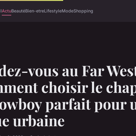
l
Actu
Beauté
Bien-etre
Lifestyle
Mode
Shopping
ez-vous au Far West
ment choisir le cha
cowboy parfait pour 
ue urbaine