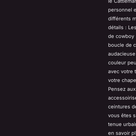
le Cattlema
personnel e
différents 
détails : Le
de cowboy 
boucle de c
audacieuse
couleur peu
avec votre 
votre chape
Pensez aux 
accessoiris
ceintures d
vous êtes s
tenue urbai
en savoir p