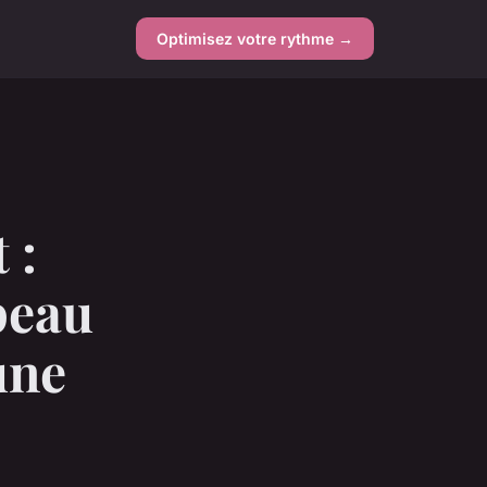
Optimisez votre rythme →
 :
peau
une