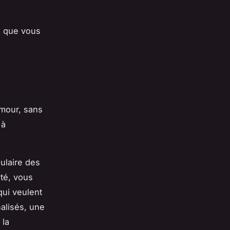
e que vous
amour, sans
 à
ulaire des
ôté, vous
qui veulent
alisés, une
 la