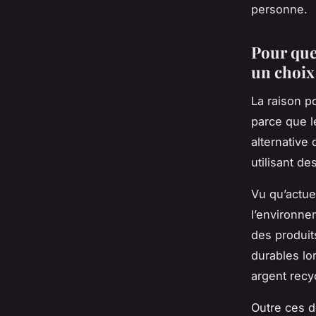
personne.
Pour que
un choix 
La raison po
parce que l
alternative
utilisant d
Vu qu’actue
l’environnem
des produit
durables lo
argent recy
Outre ces d