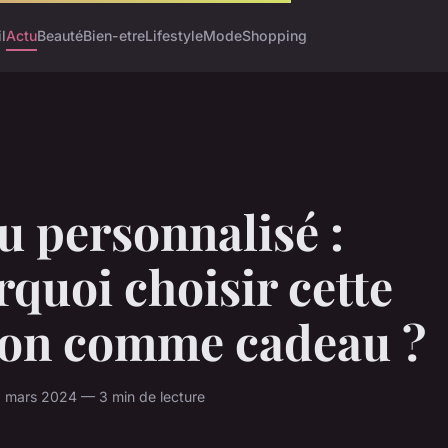
l
Actu
Beauté
Bien-etre
Lifestyle
Mode
Shopping
u personnalisé :
quoi choisir cette
ion comme cadeau ?
6 mars 2024 — 3 min de lecture