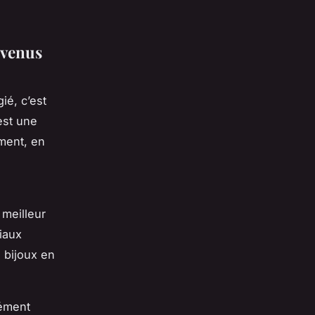
evenus
ié, c’est
est une
ement, en
 meilleur
iaux
 bijoux en
lément