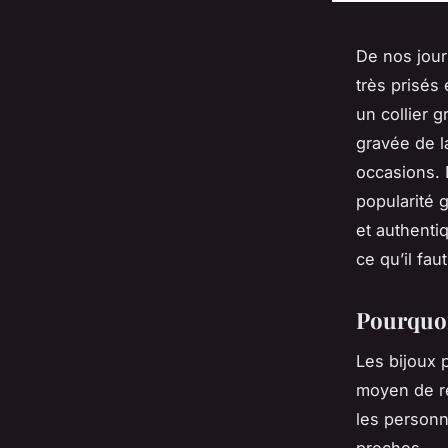
De nos jour
très prisés 
un collier 
gravée de l
occasions. 
popularité 
et authentiq
ce qu’il fau
Pourquoi
Les bijoux 
moyen de re
les personn
proches.