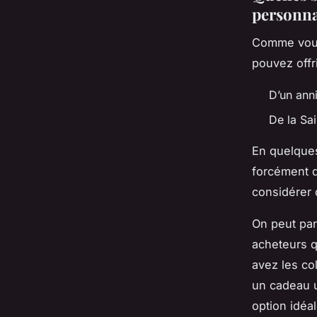
personna
Comme vous 
pouvez offr
D’un ann
De la Sai
En quelques
forcément di
considérer 
On peut par
acheteurs q
avez les co
un cadeau u
option idéa