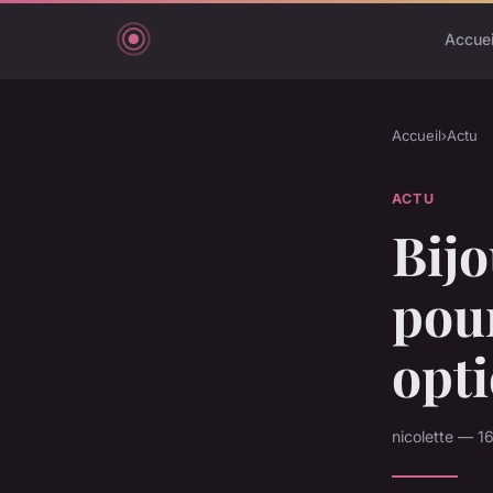
Accuei
Accueil
›
Actu
ACTU
Bijo
pour
opt
nicolette — 1