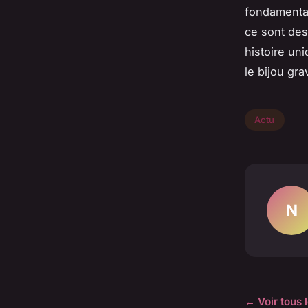
fondamental
ce sont des
histoire un
le bijou gr
Actu
N
← Voir tous l