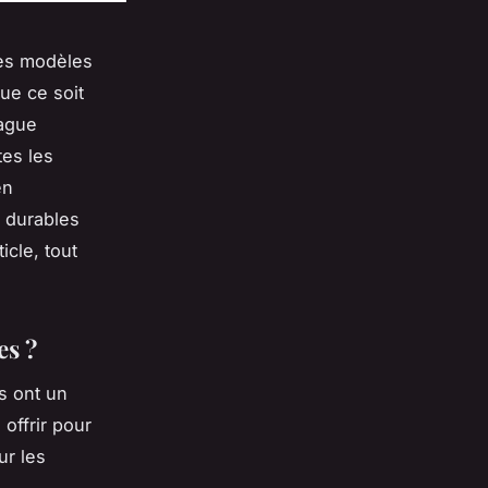
des modèles
Que ce soit
bague
tes les
en
s durables
icle, tout
es ?
s ont un
offrir pour
ur les