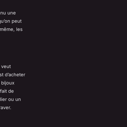
enu une
qu’on peut
t même, les
n veut
st d’acheter
 bijoux
fait de
lier ou un
raver.