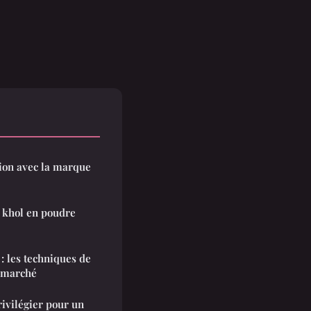
hion avec la marque
u khol en poudre
: les techniques de
u marché
ivilégier pour un