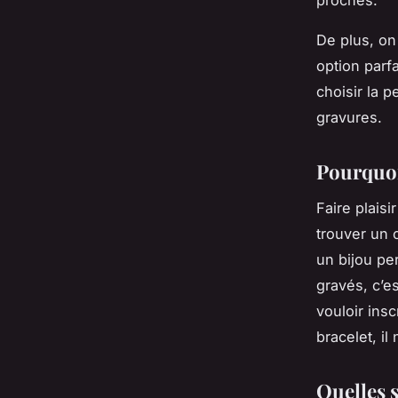
De plus, on
option parfa
choisir la 
gravures.
Pourquoi
Faire plaisi
trouver un c
un bijou pe
gravés, c’es
vouloir ins
bracelet, i
Quelles s